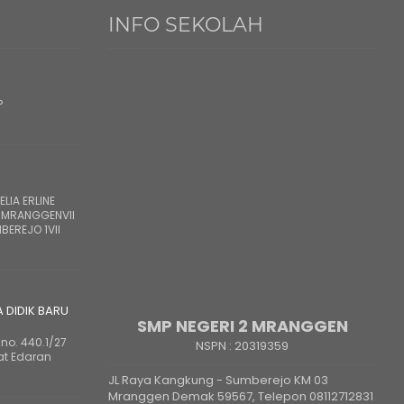
INFO SEKOLAH
?
LIA ERLINE
 MRANGGENVII
BEREJO 1VII
A DIDIK BARU
SMP NEGERI 2 MRANGGEN
no. 440.1/27
NSPN :
20319359
at Edaran
JL Raya Kangkung - Sumberejo KM 03
Mranggen Demak 59567, Telepon 08112712831