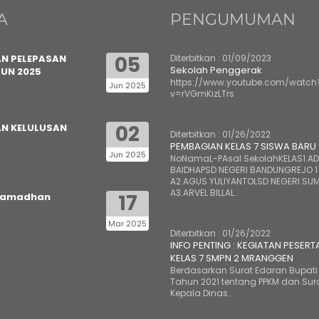
A
PENGUMUMAN
05
N PELEPASAN
Diterbitkan :
01/09/2023
Sekolah Penggerak
HUN 2025
https://www.youtube.com/watch
Jun 2025
v=rVGmKizLTrs
02
N KELULUSAN
Diterbitkan :
01/26/2022
PEMBAGIAN KELAS 7 SISWA BARU
Jun 2025
NoNamaL-PAsal SekolahKELAS1.ADE
BAIDHAPSD NEGERI BANDUNGREJO 1
A2.AGUS YULIYANTOLSD NEGERI SUM
A3.ARVEL BILLAL..
17
Ramadhan
Mar 2025
Diterbitkan :
01/26/2022
INFO PENTING : KEGIATAN PESERT
KELAS 7 SMPN 2 MRANGGEN
Berdasarkan Surat Edaran Bupati 
Tahun 2021 tentang PPKM dan Sur
Kepala Dinas..