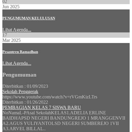
02
Jun 2025
PENGUMUMAN KELULUSAN
Lihat Agenda...
17
Mar 2025
Pesantren Ramadhan
Lihat Agenda...
Pengumuman
Diterbitkan :
01/09/2023
Sekolah Penggerak
https://www.youtube.com/watch?v=rVGmKizLTrs
Diterbitkan :
01/26/2022
PEMBAGIAN KELAS 7 SISWA BARU
NoNamaL-PAsal SekolahKELAS1.ADELIA ERLINE
BAIDHAPSD NEGERI BANDUNGREJO 1 MRANGGENVII
A2.AGUS YULIYANTOLSD NEGERI SUMBEREJO 1VII
A3.ARVEL BILLAL..