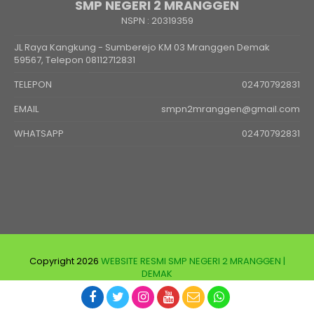
SMP NEGERI 2 MRANGGEN
NSPN :
20319359
JL Raya Kangkung - Sumberejo KM 03 Mranggen Demak
59567, Telepon 08112712831
TELEPON
02470792831
EMAIL
smpn2mranggen@gmail.com
WHATSAPP
02470792831
Copyright 2026
WEBSITE RESMI SMP NEGERI 2 MRANGGEN |
DEMAK
Developed and supported by
jasawebsekolah.id