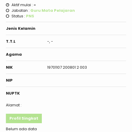
Aktif mulai :
-
Jabatan :
Guru Mata Pelajaran
Status :
PNS
Jenis Kelamin
T.T.L
-, -
Agama
NIK
19701107 200801 2 003
NIP
NUPTK
Alamat :
Profil Singkat
Belum ada data