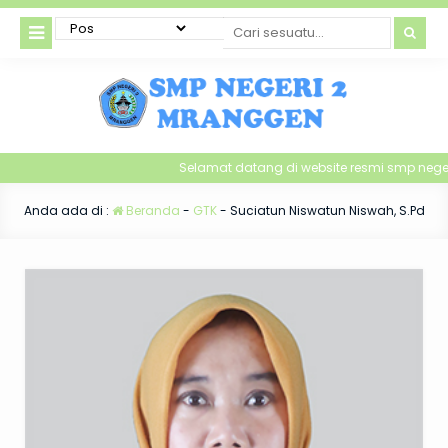
Selamat datang di website resmi smp nege
Anda ada di :
Beranda
-
GTK
-
Suciatun Niswatun Niswah, S.Pd