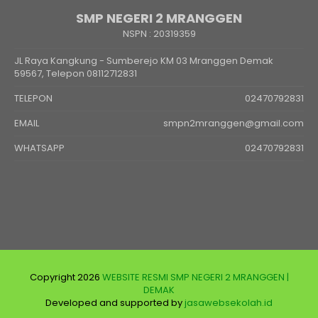
SMP NEGERI 2 MRANGGEN
NSPN :
20319359
JL Raya Kangkung - Sumberejo KM 03 Mranggen Demak
59567, Telepon 08112712831
TELEPON
02470792831
EMAIL
smpn2mranggen@gmail.com
WHATSAPP
02470792831
Copyright 2026
WEBSITE RESMI SMP NEGERI 2 MRANGGEN |
DEMAK
Developed and supported by
jasawebsekolah.id