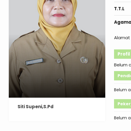
T.T.L
Agam
Alamat 
Profi
Belum 
Pendi
Belum a
Peker
Siti Supeni,S.Pd
Belum a