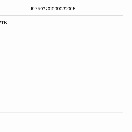
197502201999032005
PTK