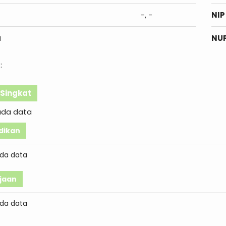
-, -
NIP
a
NU
:
l Singkat
ada data
dikan
da data
jaan
da data