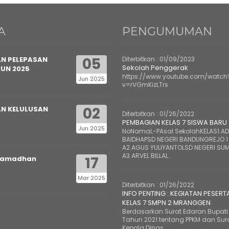
A
PENGUMUMAN
05
N PELEPASAN
Diterbitkan :
01/09/2023
Sekolah Penggerak
HUN 2025
https://www.youtube.com/watch
Jun 2025
v=rVGmKizLTrs
02
N KELULUSAN
Diterbitkan :
01/26/2022
PEMBAGIAN KELAS 7 SISWA BARU
Jun 2025
NoNamaL-PAsal SekolahKELAS1.ADE
BAIDHAPSD NEGERI BANDUNGREJO 1
A2.AGUS YULIYANTOLSD NEGERI SUM
A3.ARVEL BILLAL..
17
Ramadhan
Mar 2025
Diterbitkan :
01/26/2022
INFO PENTING : KEGIATAN PESERT
KELAS 7 SMPN 2 MRANGGEN
Berdasarkan Surat Edaran Bupati 
Tahun 2021 tentang PPKM dan Sur
Kepala Dinas..