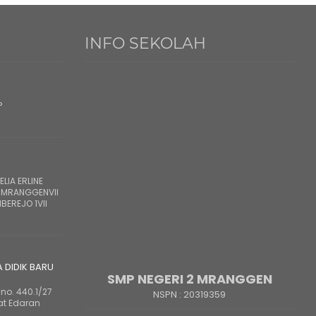
INFO SEKOLAH
?
LIA ERLINE
 MRANGGENVII
BEREJO 1VII
A DIDIK BARU
SMP NEGERI 2 MRANGGEN
no. 440.1/27
NSPN :
20319359
at Edaran