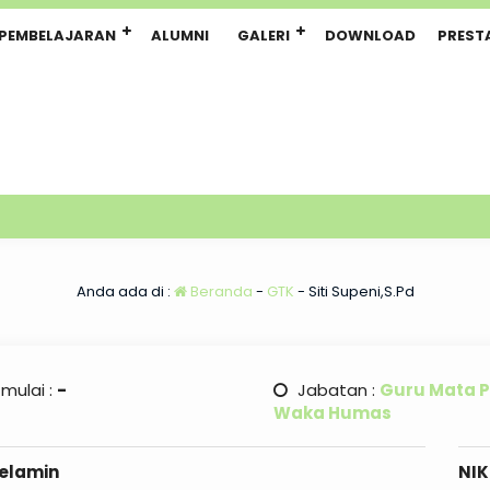
PEMBELAJARAN
ALUMNI
GALERI
DOWNLOAD
PREST
Anda ada di :
Beranda
-
GTK
-
Siti Supeni,S.Pd
 mulai :
-
Jabatan :
Guru Mata P
Waka Humas
Kelamin
NIK