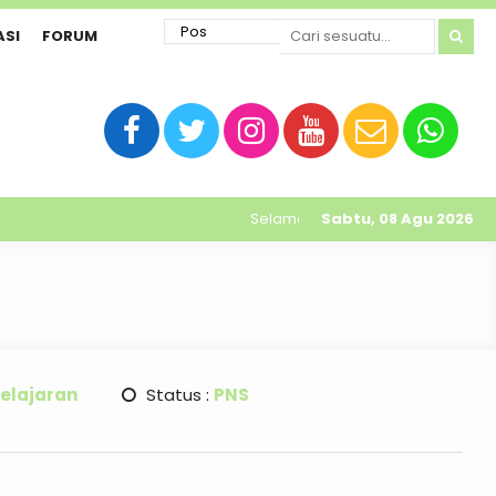
ASI
FORUM
Selamat datang di website resmi 
Sabtu, 08 Agu 2026
elajaran
Status :
PNS