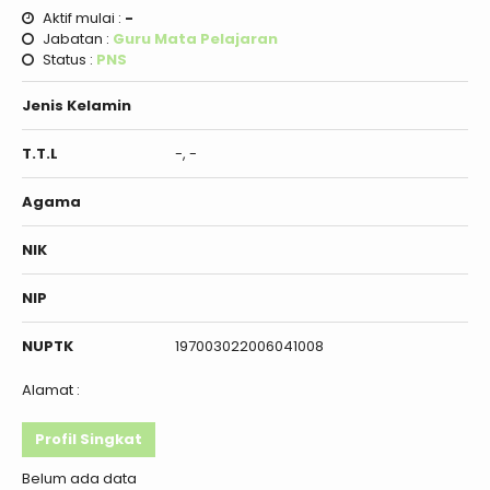
Aktif mulai :
-
Jabatan :
Guru Mata Pelajaran
Status :
PNS
Jenis Kelamin
T.T.L
-, -
Agama
NIK
NIP
NUPTK
197003022006041008
Alamat :
Profil Singkat
Belum ada data