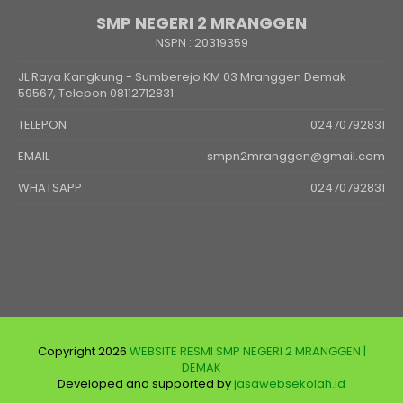
SMP NEGERI 2 MRANGGEN
NSPN :
20319359
JL Raya Kangkung - Sumberejo KM 03 Mranggen Demak
59567, Telepon 08112712831
TELEPON
02470792831
EMAIL
smpn2mranggen@gmail.com
WHATSAPP
02470792831
Copyright 2026
WEBSITE RESMI SMP NEGERI 2 MRANGGEN |
DEMAK
Developed and supported by
jasawebsekolah.id