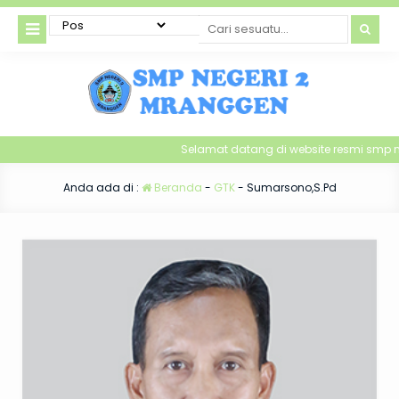
Selamat datang di website resmi smp n
Anda ada di :
Beranda
-
GTK
-
Sumarsono,S.Pd