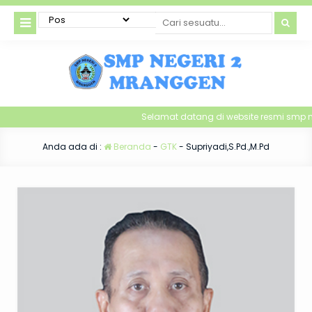
Selamat datang di website resmi smp n
Anda ada di :
Beranda
-
GTK
-
Supriyadi,S.Pd.,M.Pd