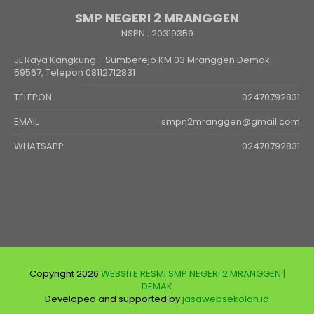
SMP NEGERI 2 MRANGGEN
NSPN :
20319359
JL Raya Kangkung - Sumberejo KM 03 Mranggen Demak
59567, Telepon 08112712831
TELEPON
02470792831
EMAIL
smpn2mranggen@gmail.com
WHATSAPP
02470792831
Copyright 2026
WEBSITE RESMI SMP NEGERI 2 MRANGGEN |
DEMAK
Developed and supported by
jasawebsekolah.id