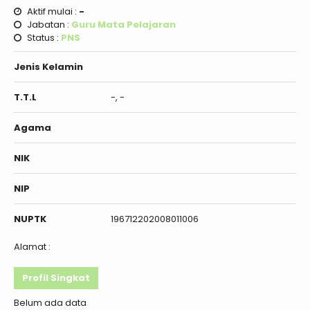
Aktif mulai :
-
Jabatan :
Guru Mata Pelajaran
Status :
PNS
Jenis Kelamin
T.T.L
-, -
Agama
NIK
NIP
NUPTK
196712202008011006
Alamat :
Profil Singkat
Belum ada data