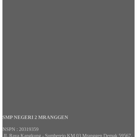
SMP NEGERI 2 MRANGGEN
NSPN :
20319359
JL Raya Kangkung - Sumberejo KM 03 Mranggen Demak 59567,