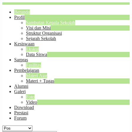
Beranda
Profil
Sambutan Kepala Sekolah
Visi dan Misi
Struktur Organisasi
Sejarah Sekolah
Kesiswaan
Ekskul
Data Siswa
Sarpras
Fasilitas
Pembelajaran
Materi Ajar
Materi + Tugas
Alumni
Galeri
Foto
Video
Download
Prestasi
Forum