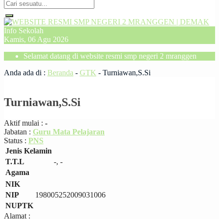
Info Sekolah
Kamis, 06 Agu 2026
Selamat datang di website resmi smp negeri 2 mranggen
Anda ada di :
Beranda
-
GTK
-
Turniawan,S.Si
Turniawan,S.Si
Aktif mulai :
-
Jabatan :
Guru Mata Pelajaran
Status :
PNS
Jenis Kelamin
T.T.L
-, -
Agama
NIK
NIP
198005252009031006
NUPTK
Alamat :