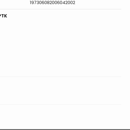
197306082006042002
PTK