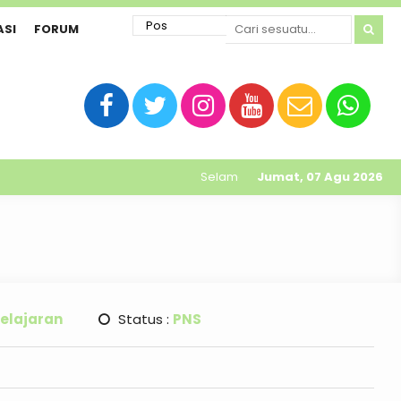
ASI
FORUM
Selamat datang di website resmi 
Jumat, 07 Agu 2026
elajaran
Status :
PNS