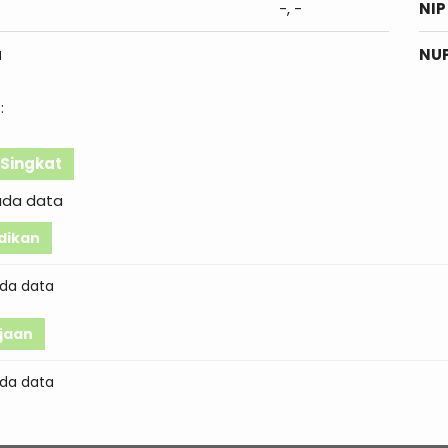
-, -
NIP
a
NU
:
l Singkat
ada data
dikan
da data
jaan
da data