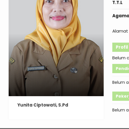
T.T.L
Agam
Alamat 
Profi
Belum 
Pendi
Belum a
Peker
Yunita Ciptowati, S.Pd
Belum a