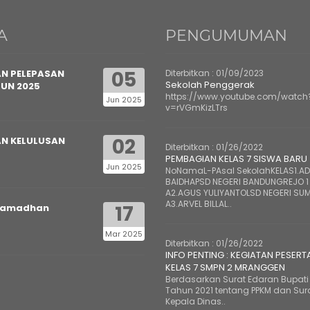
A
PENGUMUMAN
05
N PELEPASAN
Diterbitkan :
01/09/2023
Sekolah Penggerak
HUN 2025
https://www.youtube.com/watch
Jun 2025
v=rVGmKizLTrs
02
N KELULUSAN
Diterbitkan :
01/26/2022
PEMBAGIAN KELAS 7 SISWA BARU
Jun 2025
NoNamaL-PAsal SekolahKELAS1.ADE
BAIDHAPSD NEGERI BANDUNGREJO 1
A2.AGUS YULIYANTOLSD NEGERI SUM
A3.ARVEL BILLAL..
17
Ramadhan
Mar 2025
Diterbitkan :
01/26/2022
INFO PENTING : KEGIATAN PESERT
KELAS 7 SMPN 2 MRANGGEN
Berdasarkan Surat Edaran Bupati 
Tahun 2021 tentang PPKM dan Sur
Kepala Dinas..