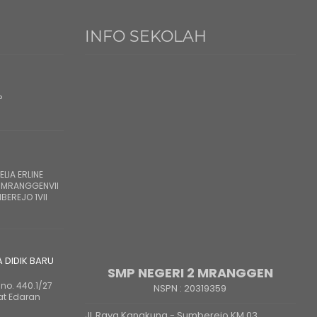
INFO SEKOLAH
?
LIA ERLINE
 MRANGGENVII
BEREJO 1VII
A DIDIK BARU
SMP NEGERI 2 MRANGGEN
no. 440.1/27
NSPN :
20319359
at Edaran
JL Raya Kangkung - Sumberejo KM 03