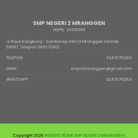
SMP NEGERI 2 MRANGGEN
NSPN :
20319359
JL Raya Kangkung - Sumberejo KM 03 Mranggen Demak
59567, Telepon 08112712831
TELEPON
02470792831
EMAIL
smpn2mranggen@gmail.com
WHATSAPP
02470792831
Copyright 2026
WEBSITE RESMI SMP NEGERI 2 MRANGGEN |