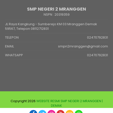
SMP NEGERI 2 MRANGGEN
NSPN :
20319359
JL Raya Kangkung - Sumberejo KM 03 Mranggen Demak
59567, Telepon 08112712831
TELEPON
02470792831
EMAIL
smpn2mranggen@gmail.com
WHATSAPP
02470792831
Copyright 2026
WEBSITE RESMI SMP NEGERI 2 MRANGGEN |
DEMAK
Developed and supported by
jasawebsekolah.id