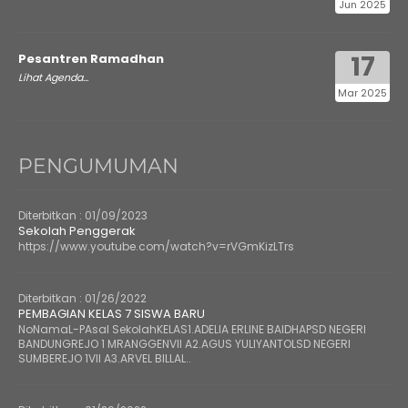
Jun 2025
17
Pesantren Ramadhan
Lihat Agenda...
Mar 2025
PENGUMUMAN
Diterbitkan :
01/09/2023
Sekolah Penggerak
https://www.youtube.com/watch?v=rVGmKizLTrs
Diterbitkan :
01/26/2022
PEMBAGIAN KELAS 7 SISWA BARU
NoNamaL-PAsal SekolahKELAS1.ADELIA ERLINE BAIDHAPSD NEGERI
BANDUNGREJO 1 MRANGGENVII A2.AGUS YULIYANTOLSD NEGERI
SUMBEREJO 1VII A3.ARVEL BILLAL..