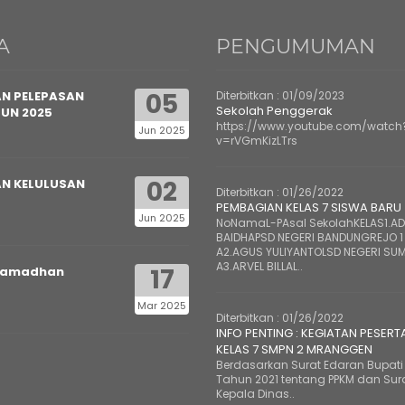
A
PENGUMUMAN
05
N PELEPASAN
Diterbitkan :
01/09/2023
Sekolah Penggerak
HUN 2025
https://www.youtube.com/watch
Jun 2025
v=rVGmKizLTrs
02
N KELULUSAN
Diterbitkan :
01/26/2022
PEMBAGIAN KELAS 7 SISWA BARU
Jun 2025
NoNamaL-PAsal SekolahKELAS1.ADE
BAIDHAPSD NEGERI BANDUNGREJO 1
A2.AGUS YULIYANTOLSD NEGERI SUM
A3.ARVEL BILLAL..
17
Ramadhan
Mar 2025
Diterbitkan :
01/26/2022
INFO PENTING : KEGIATAN PESERT
KELAS 7 SMPN 2 MRANGGEN
Berdasarkan Surat Edaran Bupati 
Tahun 2021 tentang PPKM dan Sur
Kepala Dinas..