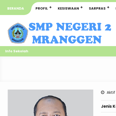
BERANDA
PROFIL
KESISWAAN
SARPRAS
Info Sekolah
Aktif
Jenis 