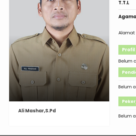
T.T.L
Agam
Alamat 
Profi
Belum 
Pendi
Belum a
Peker
Ali Mashar,S.Pd
Belum a