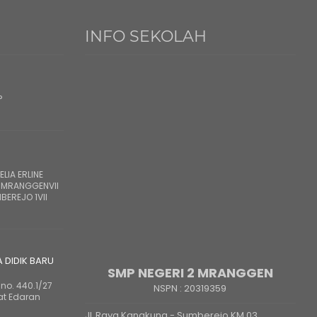
INFO SEKOLAH
?
LIA ERLINE
 MRANGGENVII
BEREJO 1VII
A DIDIK BARU
SMP NEGERI 2 MRANGGEN
no. 440.1/27
NSPN :
20319359
at Edaran
JL Raya Kangkung - Sumberejo KM 03