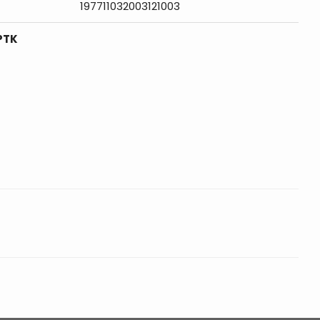
197711032003121003
PTK