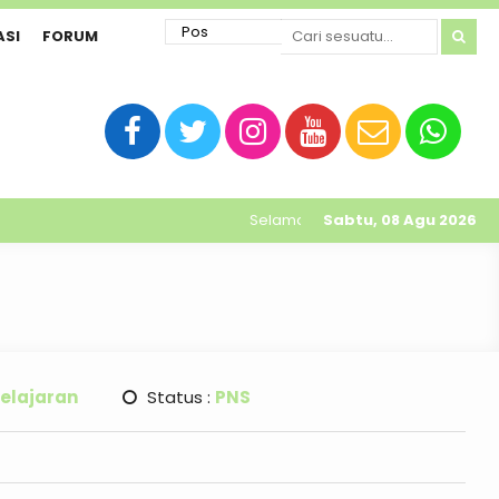
ASI
FORUM
Selamat datang di website resmi 
Sabtu, 08 Agu 2026
elajaran
Status :
PNS