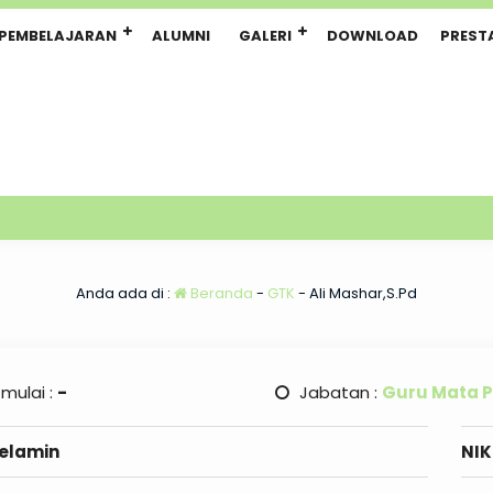
PEMBELAJARAN
ALUMNI
GALERI
DOWNLOAD
PREST
Anda ada di :
Beranda
-
GTK
-
Ali Mashar,S.Pd
 mulai :
-
Jabatan :
Guru Mata P
Kelamin
NIK