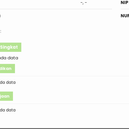
-, -
NIP
a
NU
:
l Singkat
ada data
dikan
da data
jaan
da data