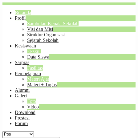
Beranda
Profil
Sambutan Kepala Sekolah
Visi dan Misi
Struktur Organisasi
Sejarah Sekolah
Kesiswaan
Ekskul
Data Siswa
Sarpras
Fasilitas
Pembelajaran
Materi Ajar
Materi + Tugas
Alumni
Galeri
Foto
Video
Download
Prestasi
Forum