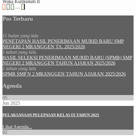
Waka Kurikulum II
1
2
3
…
5
Pos Terbaru
11 bulan yang lalu
PENETAPAN HASIL PENERIMAAN MURID BARU SMP
NEGERI 2 MRANGGEN TA. 2025/2026
1 tahun yang lalu
HASIL SELEKSI PENERIMAAN MURID BARU (SPMB) SMP
NEGERI 2 MRANGGEN TAHUN AJARAN 2025/2026
1 tahun yang lalu
SPMB SMP N 2 MRANGGEN TAHUN AJARAN 2025/2026
Agenda
05
Jun 2025
PELAKSANAAN PELEPASAN KELAS IX TAHUN 2025
Lihat Agenda...
02