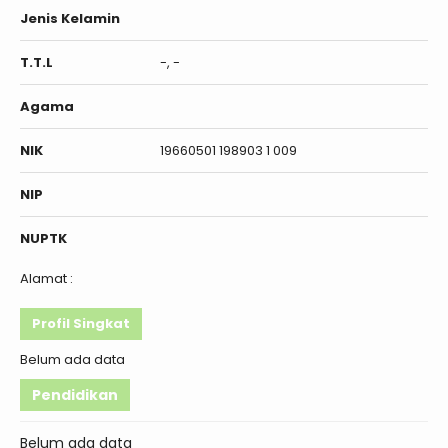
Jenis Kelamin
T.T.L
-, -
Agama
NIK
19660501 198903 1 009
NIP
NUPTK
Alamat :
Profil Singkat
Belum ada data
Pendidikan
Belum ada data