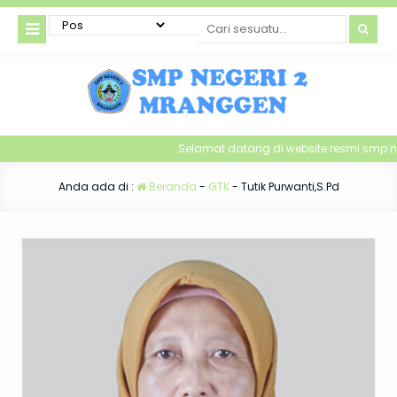
Selamat datang di website resmi smp n
Anda ada di :
Beranda
-
GTK
-
Tutik Purwanti,S.Pd