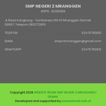
SMP NEGERI 2 MRANGGEN
NSPN :
20319359
JL Raya Kangkung - Sumberejo KM 03 Mranggen Demak
59567, Telepon 08112712831
TELEPON
02470792831
EMAIL
smpn2mranggen@gmail.com
WHATSAPP
02470792831
Copyright 2026
WEBSITE RESMI SMP NEGERI 2 MRANGGEN |
DEMAK
Developed and supported by
jasawebsekolah.id