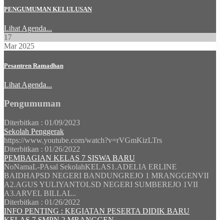
PENGUMUMAN KELULUSAN
Lihat Agenda...
17
Mar 2025
Pesantren Ramadhan
Lihat Agenda...
Pengumuman
Diterbitkan :
01/09/2023
Sekolah Penggerak
https://www.youtube.com/watch?v=rVGmKizLTrs
Diterbitkan :
01/26/2022
PEMBAGIAN KELAS 7 SISWA BARU
NoNamaL-PAsal SekolahKELAS1.ADELIA ERLINE
BAIDHAPSD NEGERI BANDUNGREJO 1 MRANGGENVII
A2.AGUS YULIYANTOLSD NEGERI SUMBEREJO 1VII
A3.ARVEL BILLAL..
Diterbitkan :
01/26/2022
INFO PENTING : KEGIATAN PESERTA DIDIK BARU
KELAS 7 SMPN 2 MRANGGEN