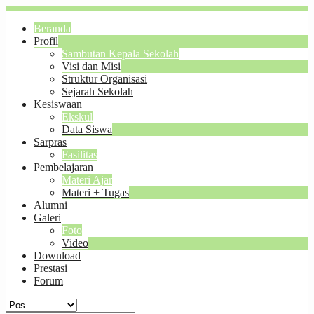
Beranda
Profil
Sambutan Kepala Sekolah
Visi dan Misi
Struktur Organisasi
Sejarah Sekolah
Kesiswaan
Ekskul
Data Siswa
Sarpras
Fasilitas
Pembelajaran
Materi Ajar
Materi + Tugas
Alumni
Galeri
Foto
Video
Download
Prestasi
Forum