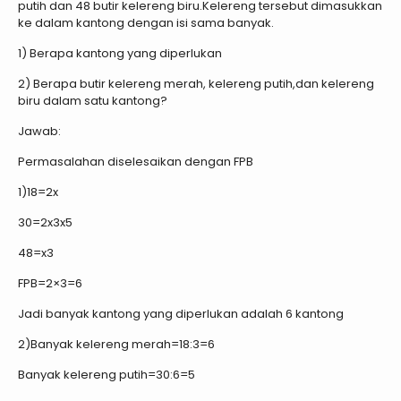
putih dan 48 butir kelereng biru.Kelereng tersebut dimasukkan
ke dalam kantong dengan isi sama banyak.
1) Berapa kantong yang diperlukan
2) Berapa butir kelereng merah, kelereng putih,dan kelereng
biru dalam satu kantong?
Jawab:
Permasalahan diselesaikan dengan FPB
1)18=2x
30=2x3x5
48=x3
FPB=2×3=6
Jadi banyak kantong yang diperlukan adalah 6 kantong
2)Banyak kelereng merah=18:3=6
Banyak kelereng putih=30:6=5