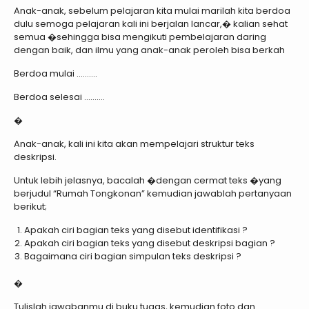
Anak-anak, sebelum pelajaran kita mulai marilah kita berdoa
dulu semoga pelajaran kali ini berjalan lancar,� kalian sehat
semua �sehingga bisa mengikuti pembelajaran daring
dengan baik, dan ilmu yang anak-anak peroleh bisa berkah
Berdoa mulai ……….
Berdoa selesai ……….
�
Anak-anak, kali ini kita akan mempelajari struktur teks
deskripsi.
Untuk lebih jelasnya, bacalah �dengan cermat teks �yang
berjudul “Rumah Tongkonan” kemudian jawablah pertanyaan
berikut;
Apakah ciri bagian teks yang disebut identifikasi ?
Apakah ciri bagian teks yang disebut deskripsi bagian ?
Bagaimana ciri bagian simpulan teks deskripsi ?
�
Tulislah jawabanmu di buku tugas, kemudian foto dan