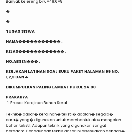
Banyak kelereng biru=48:6=8
�
�
TUGAS SISWA
NAMA����������� :
KELAS������������ :
NO.ABSEN��� :
KERJAKAN LATIHAN SOAL BUKU PAKET HALAMAN 99 NO:
1,2,3 DAN 4
DIKUMPULKAN PALING LAMBAT PUKUL 24.00
PRAKARYA
Proses Kerajinan Bahan Serat
Teknik� dasar� kerajinan� tekstil� adalah� segala�
cara� yang� digunakan untuk membentuk atau mengolah
bahan tekstil. Adapun teknik yang digunakan sangat
beragam. Penggunaan teknik dasar ini disesuaikan dengan�