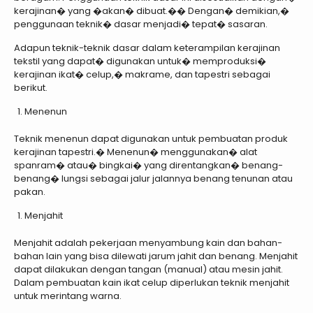
kerajinan� yang �akan� dibuat.�� Dengan� demikian,�
penggunaan teknik� dasar menjadi� tepat� sasaran.
Adapun teknik-teknik dasar dalam keterampilan kerajinan
tekstil yang dapat� digunakan untuk� memproduksi�
kerajinan ikat� celup,� makrame, dan tapestri sebagai
berikut.
Menenun
Teknik menenun dapat digunakan untuk pembuatan produk
kerajinan tapestri.� Menenun� menggunakan� alat
spanram� atau� bingkai� yang direntangkan� benang-
benang� lungsi sebagai jalur jalannya benang tenunan atau
pakan.
Menjahit
Menjahit adalah pekerjaan menyambung kain dan bahan-
bahan lain yang bisa dilewati jarum jahit dan benang. Menjahit
dapat dilakukan dengan tangan (manual) atau mesin jahit.
Dalam pembuatan kain ikat celup diperlukan teknik menjahit
untuk merintang warna.