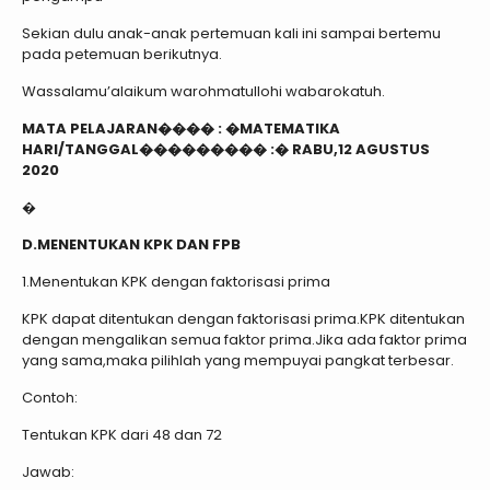
Sekian dulu anak-anak pertemuan kali ini sampai bertemu
pada petemuan berikutnya.
Wassalamu’alaikum warohmatullohi wabarokatuh.
MATA PELAJARAN���� : �MATEMATIKA
HARI/TANGGAL��������� :� RABU,12 AGUSTUS
2020
�
D.MENENTUKAN KPK DAN FPB
1.Menentukan KPK dengan faktorisasi prima
KPK dapat ditentukan dengan faktorisasi prima.KPK ditentukan
dengan mengalikan semua faktor prima.Jika ada faktor prima
yang sama,maka pilihlah yang mempuyai pangkat terbesar.
Contoh:
Tentukan KPK dari 48 dan 72
Jawab: