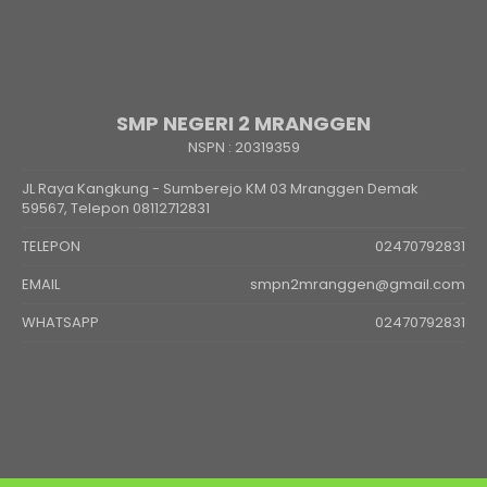
SMP NEGERI 2 MRANGGEN
NSPN :
20319359
JL Raya Kangkung - Sumberejo KM 03 Mranggen Demak
59567, Telepon 08112712831
TELEPON
02470792831
EMAIL
smpn2mranggen@gmail.com
WHATSAPP
02470792831