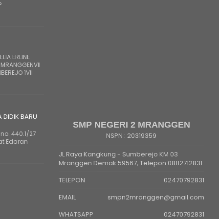
?
LIA ERLINE
 MRANGGENVII
BEREJO 1VII
A DIDIK BARU
SMP NEGERI 2 MRANGGEN
no. 440.1/27
NSPN :
20319359
at Edaran
JL Raya Kangkung - Sumberejo KM 03
Mranggen Demak 59567, Telepon 08112712831
TELEPON
02470792831
EMAIL
smpn2mranggen@gmail.com
WHATSAPP
02470792831