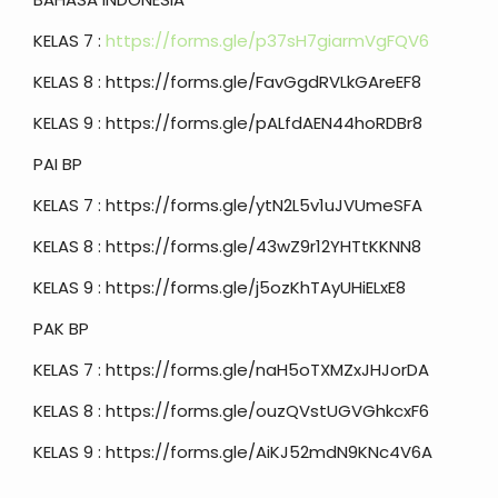
KELAS 7 :
https://forms.gle/p37sH7giarmVgFQV6
KELAS 8 : https://forms.gle/FavGgdRVLkGAreEF8
KELAS 9 : https://forms.gle/pALfdAEN44hoRDBr8
PAI BP
KELAS 7 : https://forms.gle/ytN2L5v1uJVUmeSFA
KELAS 8 : https://forms.gle/43wZ9r12YHTtKKNN8
KELAS 9 : https://forms.gle/j5ozKhTAyUHiELxE8
PAK BP
KELAS 7 : https://forms.gle/naH5oTXMZxJHJorDA
KELAS 8 : https://forms.gle/ouzQVstUGVGhkcxF6
KELAS 9 : https://forms.gle/AiKJ52mdN9KNc4V6A