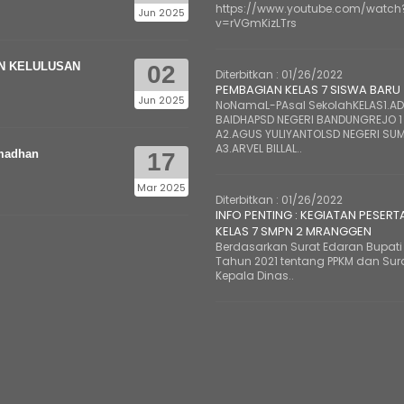
https://www.youtube.com/watch
Jun 2025
v=rVGmKizLTrs
 KELULUSAN
02
Diterbitkan :
01/26/2022
PEMBAGIAN KELAS 7 SISWA BARU
Jun 2025
NoNamaL-PAsal SekolahKELAS1.ADE
BAIDHAPSD NEGERI BANDUNGREJO 1
A2.AGUS YULIYANTOLSD NEGERI SUM
A3.ARVEL BILLAL..
madhan
17
Mar 2025
Diterbitkan :
01/26/2022
INFO PENTING : KEGIATAN PESERT
KELAS 7 SMPN 2 MRANGGEN
Berdasarkan Surat Edaran Bupati 
Tahun 2021 tentang PPKM dan Sur
Kepala Dinas..